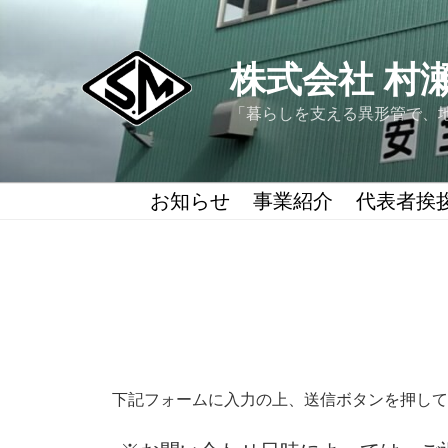
コ
ン
テ
株式会社 村
ン
ツ
「暮らしを支える異形管で、
へ
ス
キ
お知らせ
事業紹介
代表者挨
ッ
プ
下記フォームに入力の上、送信ボタンを押して